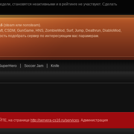
дели, становятся неактивными и в рейтинге не участвуют. Сделать
.6
(steam или nonsteam).
aft, CSDM, GunGame, HNS, ZombieMod, Surf, Jump, Deathrun, DiabloMod,
жность подобрать сервер по интересующим вас парамерам.
SuperHero
Soccer Jam
Knife
АЙТЕ, на странице
http://servera-cs16.ru/services
. Администрация