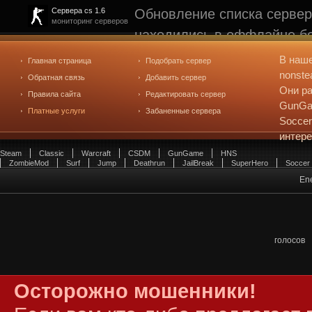
Обновление списка сервер
Сервера cs 1.6
мониторинг серверов
находились в оффлайне бо
рейтинге не участвуют. С
В наш
Главная страница
Подобрать сервер
редактирования
. Голосова
nonste
Обратная связь
Добавить сервер
Они ра
Правила сайта
Редактировать сервер
GunGam
Платные услуги
Забаненные сервера
Soccer
интер
Steam
Classic
Warcraft
CSDM
GunGame
HNS
ZombieMod
Surf
Jump
Deathrun
JailBreak
SuperHero
Soccer
Ene
голосов
Осторожно мошенники!