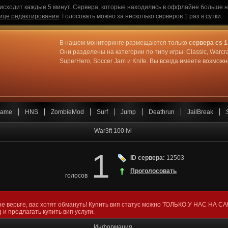
исходит каждые 5 минут. Сервера, которые находились в оффлайне больше не
ице редактирования
. Голосовать можно за несколько серверов 1 раз в сутки.
В нашем мониторинге размещаются только
сервера cs 1
Они разделены на категории по типу игры: Classic, Warcr
SuperHero, Soccer Jam и Knife. Вы всегда имеете возмо
ame
HNS
ZombieMod
Surf
Jump
Deathrun
JailBreak
War3ft 100 lvl
1
ID сервера:
12503
Проголосовать
голосов
не верьте, вас хотят обмануть! Купить вип статус можно ТОЛЬКО У НАС НА С
 и предлагать купить вип услуги.
Информация