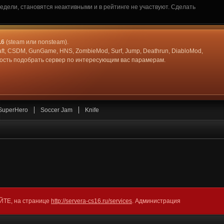
дели, становятся неактивными и в рейтинге не участвуют. Сделать
.6
(steam или nonsteam).
aft, CSDM, GunGame, HNS, ZombieMod, Surf, Jump, Deathrun, DiabloMod,
жность подобрать сервер по интересующим вас парамерам.
SuperHero
Soccer Jam
Knife
АЙТЕ, на странице
http://servera-cs16.ru/services
. Администрация