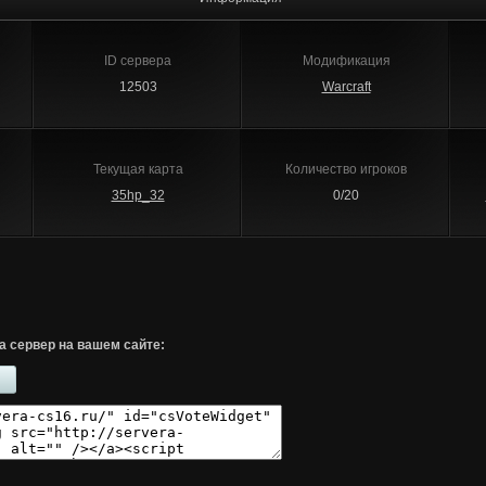
ID сервера
Модификация
12503
Warcraft
Текущая карта
Количество игроков
35hp_32
0/20
а сервер на вашем сайте: