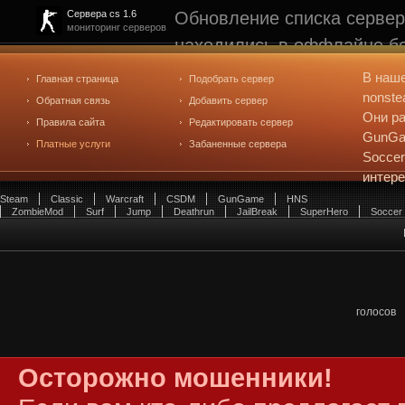
Обновление списка сервер
Сервера cs 1.6
мониторинг серверов
находились в оффлайне бо
рейтинге не участвуют. С
В наш
Главная страница
Подобрать сервер
редактирования
. Голосова
nonste
Обратная связь
Добавить сервер
Они ра
Правила сайта
Редактировать сервер
GunGam
Платные услуги
Забаненные сервера
Soccer
интер
Steam
Classic
Warcraft
CSDM
GunGame
HNS
ZombieMod
Surf
Jump
Deathrun
JailBreak
SuperHero
Soccer
голосов
Осторожно мошенники!