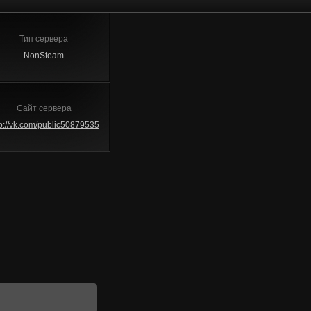
Тип сервера
NonSteam
Сайт сервера
tp://vk.com/public50879535