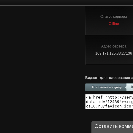
Статус сервера
Offline
Адрес сервера
109.171.125.83:27136
Виджет для голосования з
0
Голосовать за сервер
Оставить комм