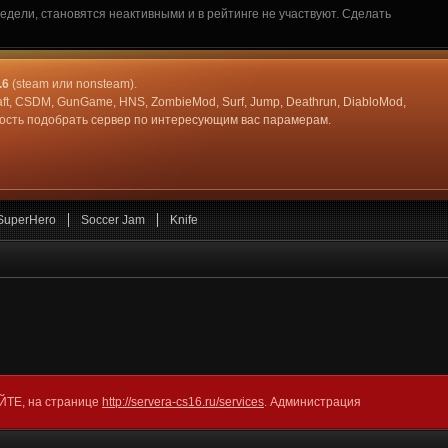
дели, становятся неактивными и в рейтинге не участвуют. Сделать
.6
(steam или nonsteam).
aft, CSDM, GunGame, HNS, ZombieMod, Surf, Jump, Deathrun, DiabloMod,
жность подобрать сервер по интересующим вас парамерам.
SuperHero
Soccer Jam
Knife
АЙТЕ, на странице
http://servera-cs16.ru/services
. Администрация