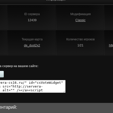
ID сервера
Модификация
12439
Classic
Текущая карта
Количество игроков
de_dust2x2
1/21
ht
а сервер на вашем сайте:
ентарий: