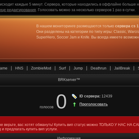
исходит каждые 5 минут. Сервера, которые находились в оффлайне больше не
ице редактирования
. Голосовать можно за несколько серверов 1 раз в сутки.
В нашем мониторинге размещаются только
сервера cs 1
Они разделены на категории по типу игры: Classic, Warcr
SuperHero, Soccer Jam и Knife. Вы всегда имеете возмо
ame
HNS
ZombieMod
Surf
Jump
Deathrun
JailBreak
BRKserver™
0
ID сервера:
12439
Проголосовать
голосов
не верьте, вас хотят обмануть! Купить вип статус можно ТОЛЬКО У НАС НА С
 и предлагать купить вип услуги.
Информация