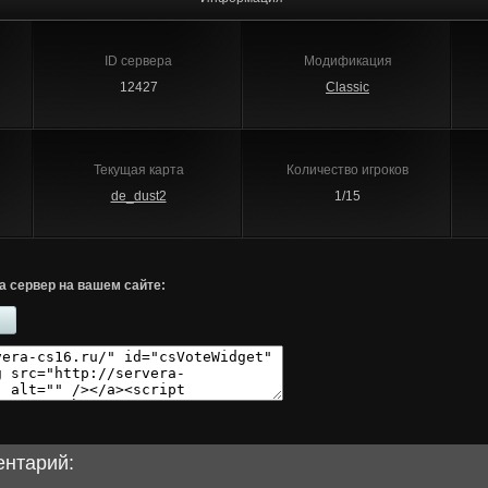
ID сервера
Модификация
12427
Classic
Текущая карта
Количество игроков
de_dust2
1/15
а сервер на вашем сайте:
ентарий: