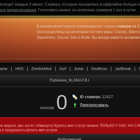
исходит каждые 5 минут. Сервера, которые находились в оффлайне больше не
ице редактирования
. Голосовать можно за несколько серверов 1 раз в сутки.
В нашем мониторинге размещаются только
сервера cs 1
Они разделены на категории по типу игры: Classic, Warcr
SuperHero, Soccer Jam и Knife. Вы всегда имеете возмо
ame
HNS
ZombieMod
Surf
Jump
Deathrun
JailBreak
Пабличок_KLANA F.B.I
0
ID сервера:
12427
Проголосовать
голосов
не верьте, вас хотят обмануть! Купить вип статус можно ТОЛЬКО У НАС НА С
 и предлагать купить вип услуги.
Информация