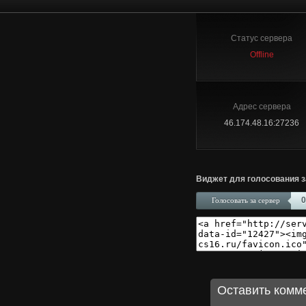
Статус сервера
Offline
Адрес сервера
46.174.48.16:27236
Виджет для голосования з
0
Голосовать за сервер
Оставить комм