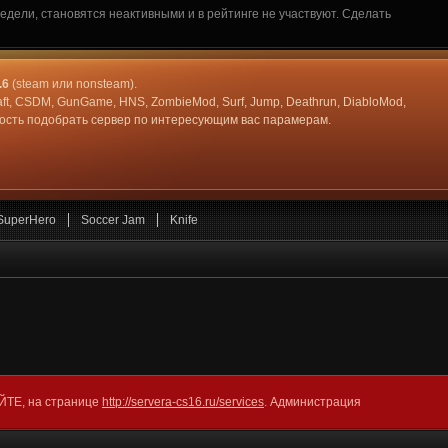
дели, становятся неактивными и в рейтинге не участвуют. Сделать
.6
(steam или nonsteam).
aft, CSDM, GunGame, HNS, ZombieMod, Surf, Jump, Deathrun, DiabloMod,
жность подобрать сервер по интересующим вас парамерам.
SuperHero
Soccer Jam
Knife
АЙТЕ, на странице
http://servera-cs16.ru/services
. Администрация