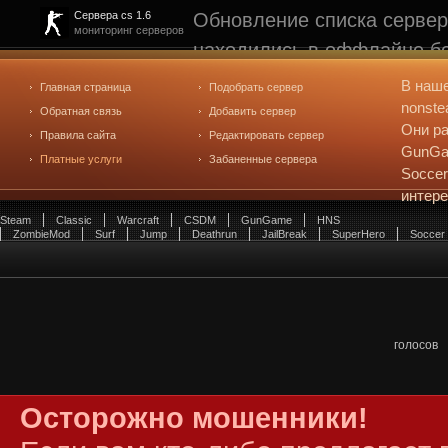
Обновление списка сервер
Сервера cs 1.6
мониторинг серверов
находились в оффлайне бо
рейтинге не участвуют. С
В наш
Главная страница
Подобрать сервер
редактирования
. Голосова
nonste
Обратная связь
Добавить сервер
Они ра
Правила сайта
Редактировать сервер
GunGam
Платные услуги
Забаненные сервера
Soccer
интер
Steam
Classic
Warcraft
CSDM
GunGame
HNS
ZombieMod
Surf
Jump
Deathrun
JailBreak
SuperHero
Soccer
голосов
Осторожно мошенники!