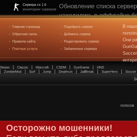
Обновление списка сервер
Сервера cs 1.6
мониторинг серверов
находились в оффлайне бо
рейтинге не участвуют. С
В наш
Главная страница
Подобрать сервер
редактирования
. Голосова
nonste
Обратная связь
Добавить сервер
Они ра
Правила сайта
Редактировать сервер
GunGam
Платные услуги
Забаненные сервера
Soccer
интер
Steam
Classic
Warcraft
CSDM
GunGame
HNS
ZombieMod
Surf
Jump
Deathrun
JailBreak
SuperHero
Soccer
[
голосов
Осторожно мошенники!