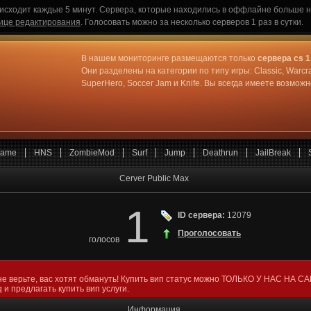
исходит каждые 5 минут. Сервера, которые находились в оффлайне больше не
ице редактирования
. Голосовать можно за несколько серверов 1 раз в сутки.
В нашем мониторинге размещаются только
сервера cs 1
Они разделены на категории по типу игры: Classic, Warcr
SuperHero, Soccer Jam и Knife. Вы всегда имеете возмо
ame
HNS
ZombieMod
Surf
Jump
Deathrun
JailBreak
Cerver Public Max
1
ID сервера:
12079
Проголосовать
голосов
не верьте, вас хотят обмануть! Купить вип статус можно ТОЛЬКО У НАС НА С
 и предлагать купить вип услуги.
Информация