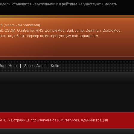
дели, становятся неактивными и в рейтинге не участвуют. Сделать
.6
(steam или nonsteam).
aft, CSDM, GunGame, HNS, ZombieMod, Surf, Jump, Deathrun, DiabloMod,
жность подобрать сервер по интересующим вас парамерам.
SuperHero
Soccer Jam
Knife
АЙТЕ, на странице
http://servera-cs16.ru/services
. Администрация