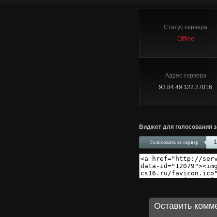
Статус сервера
Offline
Адрес сервера
93.84.49.122:27016
Виджет для голосования з
1
Голосовать за сервер
Оставить комм