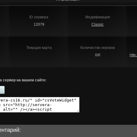
ID сервера
Модификация
12079
Classic
Текущая карта
Количество игроков
0/0
http
а сервер на вашем сайте:
ентарий: