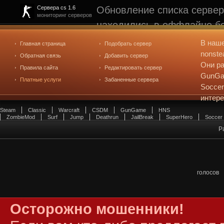
Обновление списка сервер
Сервера cs 1.6
мониторинг серверов
находились в оффлайне бо
рейтинге не участвуют. С
В наш
Главная страница
Подобрать сервер
редактирования
. Голосова
nonste
Обратная связь
Добавить сервер
Они ра
Правила сайта
Редактировать сервер
GunGam
Платные услуги
Забаненные сервера
Soccer
интер
Steam
Classic
Warcraft
CSDM
GunGame
HNS
ZombieMod
Surf
Jump
Deathrun
JailBreak
SuperHero
Soccer
Pa
голосов
Осторожно мошенники!