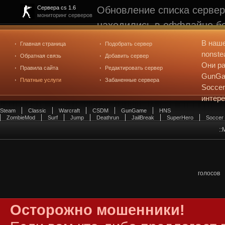
Обновление списка сервер
Сервера cs 1.6
мониторинг серверов
находились в оффлайне бо
рейтинге не участвуют. С
В наш
Главная страница
Подобрать сервер
редактирования
. Голосова
nonste
Обратная связь
Добавить сервер
Они ра
Правила сайта
Редактировать сервер
GunGam
Платные услуги
Забаненные сервера
Soccer
интер
Steam
Classic
Warcraft
CSDM
GunGame
HNS
ZombieMod
Surf
Jump
Deathrun
JailBreak
SuperHero
Soccer
::
голосов
Осторожно мошенники!