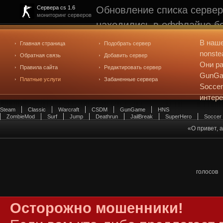
Обновление списка сервер
Сервера cs 1.6
мониторинг серверов
находились в оффлайне бо
рейтинге не участвуют. С
В наш
Главная страница
Подобрать сервер
редактирования
. Голосова
nonste
Обратная связь
Добавить сервер
Они ра
Правила сайта
Редактировать сервер
GunGam
Платные услуги
Забаненные сервера
Soccer
интер
Steam
Classic
Warcraft
CSDM
GunGame
HNS
ZombieMod
Surf
Jump
Deathrun
JailBreak
SuperHero
Soccer
«О привет, а
голосов
Осторожно мошенники!